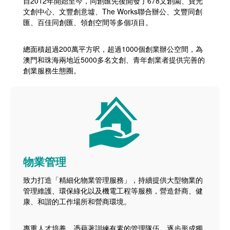
自2012年開始至今，同創匯先後開發了678文創園、寶光
文創中心、文豐創意墟、The Works聯合辦公、文豐同創
匯、百佳同創匯、領創空間等多個項目。
總面積超過200萬平方呎，超過1000個創業辦公空間，為
澳門和珠海兩地近5000多名文創、青年創業者提供完善的
創業服務生態圈。
物業管理
致力打造「精細化物業管理服務」，持續提供大型物業的
管理維護、環保綠化以及機電工程等服務，營造舒商、健
康、和諧的工作場所和營商環境。
專重人才培養，憑藉著訓練有素的管理隊伍，逐步形成獨