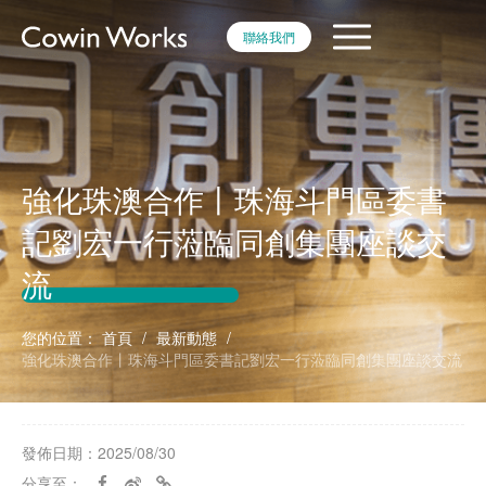
聯絡我們
強化珠澳合作丨珠海斗門區委書
記劉宏一行蒞臨同創集團座談交
流
您的位置：
首頁
/
最新動態
/
強化珠澳合作丨珠海斗門區委書記劉宏一行蒞臨同創集團座談交流
發佈日期：2025/08/30
分享至：